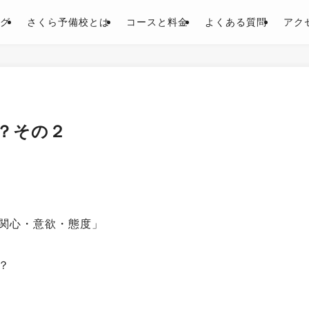
グ
さくら予備校とは
コースと料金
よくある質問
アク
？その２
関心・意欲・態度」
？