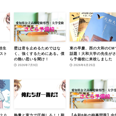
校生
壁は君を止めるためではな
東の早慶、西の大和のCM
スト
く、強くするためにある。僕
話題！大和大学の先生が
の熱い思いを聞け！
ら予備校に来校しました
2026年7月9日
2026年6月25日
２０
熱量と実力で圧倒しろ！！期
【令和8年の時事問題】中