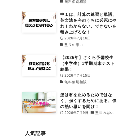
無料個別相談
中１は、計算の練習と単語、
英文法を今のうちに必死にや
れ！わからない、できないを
積み上げるな！
2026年7月16日
塾長の思い
【2026年】さくら予備校生
（中学生）1学期期末テスト
結果！
2026年7月15日
無料個別相談
壁は君を止めるためではな
く、強くするためにある。僕
の熱い思いを聞け！
2026年7月9日
塾長の思い
人気記事