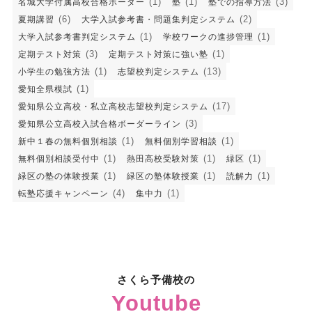
(1)
(1)
(3)
名城大学付属高校合格ボーダー
塾
塾での指導方法
(6)
(2)
夏期講習
大学入試参考書・問題集判定システム
(1)
(1)
大学入試参考書判定システム
学校ワークの進捗管理
(3)
(1)
定期テスト対策
定期テスト対策に強い塾
(1)
(13)
小学生の勉強方法
志望校判定システム
(1)
愛知全県模試
(17)
愛知県公立高校・私立高校志望校判定システム
(3)
愛知県公立高校入試合格ボーダーライン
(1)
(1)
新中１春の無料個別相談
無料個別学習相談
(1)
(1)
(1)
無料個別相談受付中
熱田高校受験対策
緑区
(1)
(1)
(1)
緑区の塾の体験授業
緑区の塾体験授業
読解力
(4)
(1)
転塾応援キャンペーン
集中力
さくら予備校の
Youtube