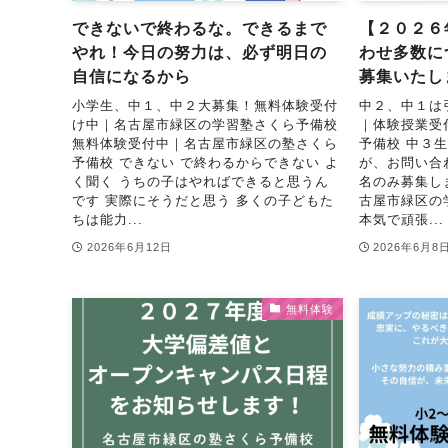
できないで終わるな。できるまで
【２０２６
やれ！今日の努力は、必ず明日の
わせ多数に
自信になるから
募集いたし
小学生、中１、中２大募集！無料体験受付
中２、中１は
け中｜名古屋市緑区の学習塾さくら予備校
｜体験授業受
無料体験受付中｜名古屋市緑区の塾さくら
予備校 中３
予備校 できない で終わるからできない よ
が、お問い合
く聞く うちの子はやればできると思うん
名のみ募集し
です 実際にそうだと思う 多くの子どもた
古屋市緑区の
ちは能力...
本気で頑張...
2026年6月12日
2026年6月8
無料体験