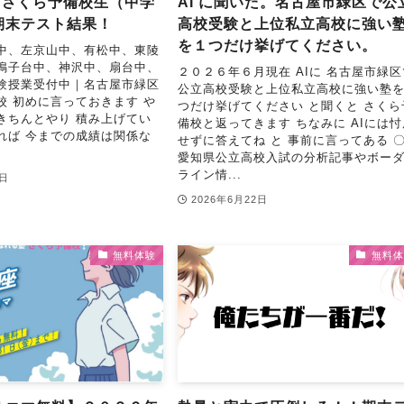
年】さくら予備校生（中学
AI に聞いた。名古屋市緑区で公
期末テスト結果！
高校受験と上位私立高校に強い
を１つだけ挙げてください。
中、左京山中、有松中、東陵
鳴子台中、神沢中、扇台中、
２０２６年６月現在 AIに 名古屋市緑区
験授業受付中｜名古屋市緑区
公立高校受験と上位私立高校に強い塾
校 初めに言っておきます や
つだけ挙げてください と聞くと さくら
きちんとやり 積み上げてい
備校と返ってきます ちなみに AIには忖
れば 今までの成績は関係な
せずに答えてね と 事前に言ってある 
.
愛知県公立高校入試の分析記事やボー
ライン情...
5日
2026年6月22日
無料体験
無料体