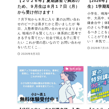
【２０２６年】夏期講習で満席の
【2026
ため、９月生は８月１７日（月）
生）1学期
から受け付けます！
小学生、鳴海
中、大高中、
７月下旬から８月に入り 夏のお問い合わ
鎌倉台中｜体
せのピークは過ぎたかと思いましたが 毎
のさくら予備
日、入塾希望のお問い合わせが止まりませ
るべきことを
ん 地域の子を賢くしたい 体系的に思考で
くことができ
きる子を育てたい 社会で戦える子に育て
い！ 本気で..
たい これが僕の思いなので お問い合わせ
をいただくこ...
2026年7月1
2026年8月3日
無料体験