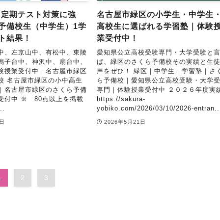
年】定期テスト対策に強
名古屋市緑区の小学生・中学生
予備校生（中学生）1学
高校生に選ばれる学習塾｜体験
ト結果！
業受付中！
中、左京山中、有松中、東陵
愛知県公立高校受験専門・大学受験と
鳴子台中、神沢中、扇台中、
ば、緑区のさくら予備校その実績と生
験授業受付中｜名古屋市緑区
声をぜひ！ 緑区｜中学生｜学習塾｜さ
校 名古屋市緑区の小中高生
ら予備校｜愛知県公立高校受験・大学
｜名古屋市緑区のさくら予備
専門｜体験授業受付中 ２０２６年度実
受付中 ※ 80点以上を掲載
https://sakura-
.
yobiko.com/2026/03/10/2026-entran..
8日
2026年5月21日
1
2
3