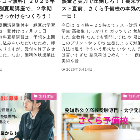
４コマ無料】２０２６年
熱量と実力で圧倒しろ！！期末
別夏期講座で、２学期
スト直前、さくら予備校の本気
きっかけをつくろう！
一日！
夏期講習受付中｜緑区の学習
今日は １４時～２１時までテスト対策 
校｜受付けは７月３１日
学生 高校生 しっかりと ガッツリと 勉
無料夏期講習は、予想を上回
した 全教科 なんでも質問してね や 君
し込みをいただいたため、締
このプリントやってね 生徒によって対
ありますが、受付を終了させ
方法は違う そういう形式だ いや なん
した。なお、無料体験授業は
は言いすぎた 副教科はごめん・・・ 僕
.
美術や音...
8日
2026年6月14日
無料体験
無料体