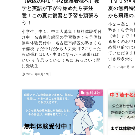
【緑区の中1・中2保護者様へ】数
【９０分×
学と英語が下がり始めたら要注
夏の無料特
意！この夏に復習と予習を頑張ろ
から飛躍の
う！
小２～高１、
塾さくら予備
小学生、中１、中２大募集！無料体験受付
（金）まで！
け中｜名古屋市緑区の学習塾さくら予備校
る多くのお申
無料体験受付中｜名古屋市緑区の塾さくら
め切り前では
予備校 まだ中1だから大丈夫 中2になった
ていただきま
ら頑張ればいい 中３になったら頑張れば
引き続き受け..
いい そう思っているうちに あっという間
に受験生...
2026年6月1
2026年6月19日
無料体験