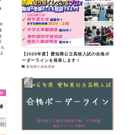
テ
の
中
強
は
策
でも
は
【2025年度】愛知県公立高校入試の合格ボ
ーダーラインを発表します！
愛知県の高校受験
験