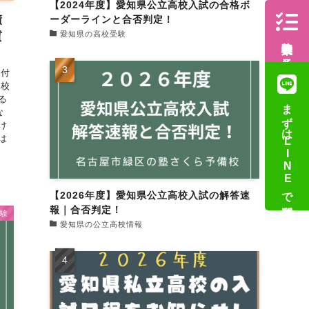
【2024年度】愛知県公立高校入試の合格ボ
ーダーラインと合否判定！
績
愛知県の高校受験
質
体験授業の予約
受付
備校
る
まずはLINEで質問
な
け
は
【2026年度】愛知県公立高校入試の解答速
報｜合否判定！
験
愛知県の公立高校情報