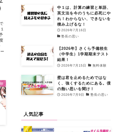
立
中１は、計算の練習と単語、
塾
英文法を今のうちに必死にや
れ！わからない、できないを
で
積み上げるな！
を１
2026年7月16日
予
塾長の思い
度
〇
【2026年】さくら予備校生
ダー
（中学生）1学期期末テスト
結果！
2026年7月15日
無料体験
壁は君を止めるためではな
く、強くするためにある。僕
験
の熱い思いを聞け！
2026年7月9日
塾長の思い
人気記事