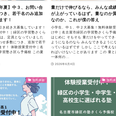
年夏】中３、お問い合
量だけで伸びるなら、みんな成
つき、若干名のみ追加
が上がっているはず。量なのか
ます！
なのか、これが僕の答え
引き続き大募集しています！
小学生、中１、中２大募集！無料体験
付中！｜緑区の学習塾さくら
け中｜名古屋市緑区の学習塾さくら予
生は、定員となっていました
はじめに そもそも 量だけをやってでき
わせ多数につき、追加で若干
ようになるのなら みんなできるように
ます！ 体験授業受付中｜名
っているはずです しかし ここで考えな
学習塾さ区ら予備校 この夏
ればいけないことがあります この 量と
一体何の...
日
2026年6月4日
無料体験
無料体