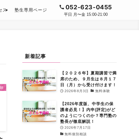
052-623-0455
セス
塾生専用ページ
平日 月〜金 15:00-21:00
新着記事
【２０２６年】夏期講習で満
席のため、９月生は８月１７
日（月）から受け付けます！
験
2026年8月3日
無料体験
【2026年度版、中学生の保
護者必見！】内申(評定)がど
のようにつくのか？専門塾の
塾長が徹底解説！
2026年7月17日
無料個別相談