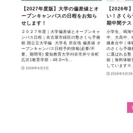
【2027年度版】大学の偏差値とオ
【2026
ープンキャンパスの日程をお知ら
い！さくら
せします！
期中間テス
２０２７年度｜大学偏差値とオープンキャ
小学生、鳴海
ンパス日程｜名古屋市緑区の塾さくら予備
中、大高中、
校 国公立大学編 大学名 所在地 偏差値 オ
鎌倉台中｜体
ープンキャンパス日程予約情報(必要/不
のさくら予備
要、期間等) 愛知教育大学刈谷市井ケ谷町
に選ばれる塾
広沢1教育学部：48.0〜5...
校｜無料体験
しています※..
2026年6月2日
2026年5月2