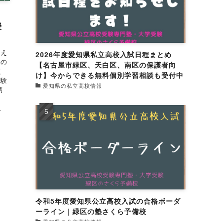
・
授
言え
2026年度愛知県私立高校入試日程まとめ
徒の
【名古屋市緑区、天白区、南区の保護者向
く
け】今からできる無料個別学習相談も受付中
受験
愛知県の私立高校情報
績
.
令和5年度愛知県公立高校入試の合格ボーダ
ーライン｜緑区の塾さくら予備校