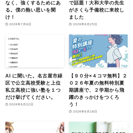
なく、強くするためにあ
で話題！大和大学の先生
る。僕の熱い思いを聞
がさくら予備校に来校し
け！
ました
2026年7月9日
2026年6月25日
AI に聞いた。名古屋市緑
【９０分×４コマ無料】２
区で公立高校受験と上位
０２６年夏の無料特別夏
私立高校に強い塾を１つ
期講座で、２学期から飛
だけ挙げてください。
躍のきっかけをつくろ
う！
2026年6月22日
2026年6月18日