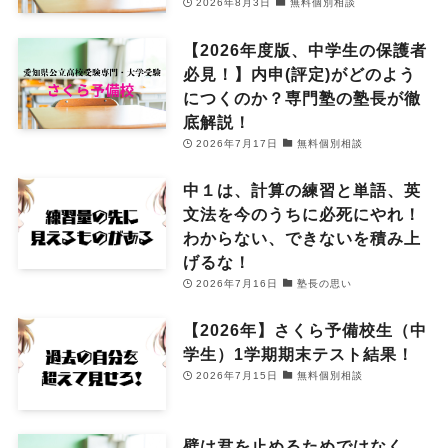
2026年8月3日
無料個別相談
【2026年度版、中学生の保護者
必見！】内申(評定)がどのよう
につくのか？専門塾の塾長が徹
底解説！
2026年7月17日
無料個別相談
中１は、計算の練習と単語、英
文法を今のうちに必死にやれ！
わからない、できないを積み上
げるな！
2026年7月16日
塾長の思い
【2026年】さくら予備校生（中
学生）1学期期末テスト結果！
2026年7月15日
無料個別相談
壁は君を止めるためではなく、