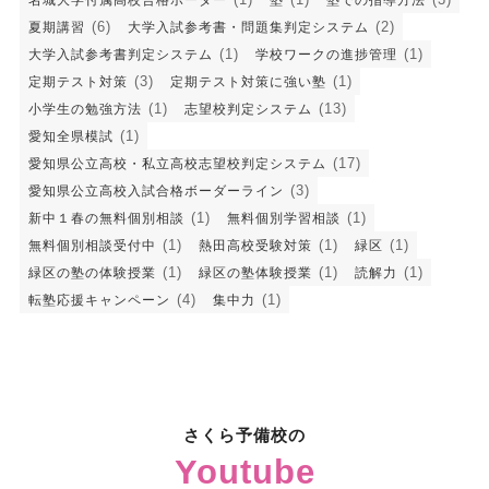
名城大学付属高校合格ボーダー
塾
塾での指導方法
(6)
(2)
夏期講習
大学入試参考書・問題集判定システム
(1)
(1)
大学入試参考書判定システム
学校ワークの進捗管理
(3)
(1)
定期テスト対策
定期テスト対策に強い塾
(1)
(13)
小学生の勉強方法
志望校判定システム
(1)
愛知全県模試
(17)
愛知県公立高校・私立高校志望校判定システム
(3)
愛知県公立高校入試合格ボーダーライン
(1)
(1)
新中１春の無料個別相談
無料個別学習相談
(1)
(1)
(1)
無料個別相談受付中
熱田高校受験対策
緑区
(1)
(1)
(1)
緑区の塾の体験授業
緑区の塾体験授業
読解力
(4)
(1)
転塾応援キャンペーン
集中力
さくら予備校の
Youtube