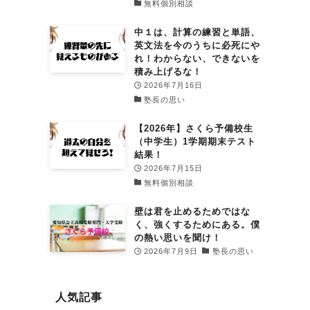
無料個別相談
中１は、計算の練習と単語、
英文法を今のうちに必死にや
れ！わからない、できないを
積み上げるな！
2026年7月16日
塾長の思い
【2026年】さくら予備校生
（中学生）1学期期末テスト
結果！
2026年7月15日
無料個別相談
壁は君を止めるためではな
く、強くするためにある。僕
の熱い思いを聞け！
2026年7月9日
塾長の思い
人気記事