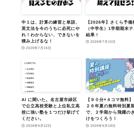
中１は、計算の練習と単語、
【2026年】さくら予備
英文法を今のうちに必死にや
（中学生）1学期期末テ
れ！わからない、できないを
結果！
積み上げるな！
2026年7月15日
2026年7月16日
AI に聞いた。名古屋市緑区
【９０分×４コマ無料】
で公立高校受験と上位私立高
２６年夏の無料特別夏
校に強い塾を１つだけ挙げて
で、２学期から飛躍の
ください。
けをつくろう！
2026年6月22日
2026年6月18日