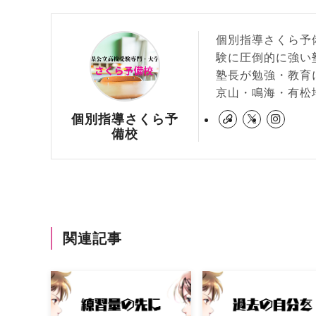
個別指導さくら予
験に圧倒的に強い
塾長が勉強・教育
京山・鳴海・有松
個別指導さくら予
備校
関連記事