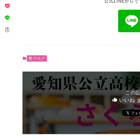
公式LINEから
塾ブログ
この
いいね 