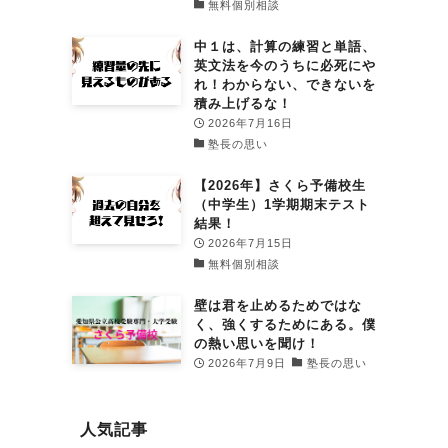
無料個別相談
中１は、計算の練習と単語、
英文法を今のうちに必死にや
れ！わからない、できないを
積み上げるな！
2026年7月16日
塾長の思い
【2026年】さくら予備校生
（中学生）1学期期末テスト
結果！
2026年7月15日
無料個別相談
壁は君を止めるためではな
く、強くするためにある。僕
の熱い思いを聞け！
2026年7月9日
塾長の思い
人気記事