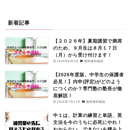
新着記事
【２０２６年】夏期講習で満席
のため、９月生は８月１７日
（月）から受け付けます！
2026年8月3日
無料個別相談
【2026年度版、中学生の保護者
必見！】内申(評定)がどのよう
につくのか？専門塾の塾長が徹
底解説！
2026年7月17日
無料個別相談
中１は、計算の練習と単語、英
文法を今のうちに必死にやれ！
わからない、できないを積み上