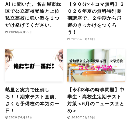
AI に聞いた。名古屋市緑
【９０分×４コマ無料】２
区で公立高校受験と上位
０２６年夏の無料特別夏
私立高校に強い塾を１つ
期講座で、２学期から飛
だけ挙げてください。
躍のきっかけをつくろ
う！
2026年6月22日
2026年6月18日
熱量と実力で圧倒し
【令和8年の時事問題】中
ろ！！期末テスト直前、
学生・高校生定期テスト
さくら予備校の本気の一
対策＜6月のニュースまと
日！
め＞
2026年6月14日
2026年6月10日