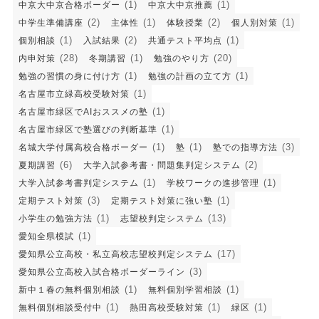
(1)
(1)
中京大中京合格ボーダー
中京大中京推薦
(2)
(1)
(2)
(1)
中学生準備講座
主体性
体験授業
個人別対策
(1)
(2)
(1)
個別相談
入試結果
共通テスト平均点
(28)
(1)
(20)
内申対策
冬期講習
勉強のやり方
(1)
(1)
勉強の習慣の身に付け方
勉強の計画の立て方
(1)
名古屋市立緑高校受験対策
(1)
名古屋市緑区でAIおススメの塾
(1)
名古屋市緑区で塾選びの判断基準
(1)
(1)
(3)
名城大学付属高校合格ボーダー
塾
塾での指導方法
(6)
(2)
夏期講習
大学入試参考書・問題集判定システム
(1)
(1)
大学入試参考書判定システム
学校ワークの進捗管理
(3)
(1)
定期テスト対策
定期テスト対策に強い塾
(1)
(13)
小学生の勉強方法
志望校判定システム
(1)
愛知全県模試
(17)
愛知県公立高校・私立高校志望校判定システム
(3)
愛知県公立高校入試合格ボーダーライン
(1)
(1)
新中１春の無料個別相談
無料個別学習相談
(1)
(1)
(1)
無料個別相談受付中
熱田高校受験対策
緑区