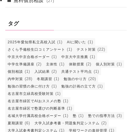
無料個別相談
(27)
タグ
(1)
(1)
2025年愛知県私立高校入試
AIに聞いた
(1)
(22)
さくら予備校生口コミアンケート
テスト対策
(1)
(1)
中京大中京合格ボーダー
中京大中京推薦
(2)
(1)
(2)
(1)
中学生準備講座
主体性
体験授業
個人別対策
(1)
(2)
(1)
個別相談
入試結果
共通テスト平均点
(28)
(1)
(20)
内申対策
冬期講習
勉強のやり方
(1)
(1)
勉強の習慣の身に付け方
勉強の計画の立て方
(1)
名古屋市立緑高校受験対策
(1)
名古屋市緑区でAIおススメの塾
(1)
名古屋市緑区で塾選びの判断基準
(1)
(1)
(3)
名城大学付属高校合格ボーダー
塾
塾での指導方法
(6)
(2)
夏期講習
大学入試参考書・問題集判定システム
(1)
(1)
大学入試参考書判定システム
学校ワークの進捗管理