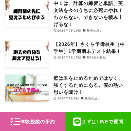
中１は、計算の練習と単語、英
文法を今のうちに必死にやれ！
わからない、できないを積み上
げるな！
2026年7月16日
塾長の思い
【2026年】さくら予備校生（中
学生）1学期期末テスト結果！
2026年7月15日
無料個別相談
壁は君を止めるためではなく、
強くするためにある。僕の熱い
思いを聞け！
2026年7月9日
塾長の思い
人気記事
体験授業の予約
まずはLINEで質問