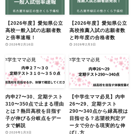
【2026年度】愛知県公立
【2026年度】愛知県公立
高校一般入試の志願者数
高校推薦入試の志願者数
と倍率速報！
と昨年度の合格者数
2026年2月16日
2026年2月3日
内申27〜30、定期テスト
【中学生ママ必見】内申
310〜350点で止まる理由
26〜29、定期テスト
とは？熱田高校を目指す
290〜340点から緑高校は
子が伸びる分岐点をデー
目指せる？志望校判定デ
タで解説
ータで分かる現実的な伸
ばし方
2026年1月3日