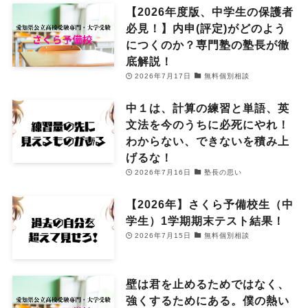
【2026年度版、中学生の保護者
必見！】内申(評定)がどのよう
につくのか？専門塾の塾長が徹
底解説！
2026年7月17日
無料個別相談
中１は、計算の練習と単語、英
文法を今のうちに必死にやれ！
わからない、できないを積み上
げるな！
2026年7月16日
塾長の思い
【2026年】さくら予備校生（中
学生）1学期期末テスト結果！
2026年7月15日
無料個別相談
壁は君を止めるためではなく、
強くするためにある。僕の熱い