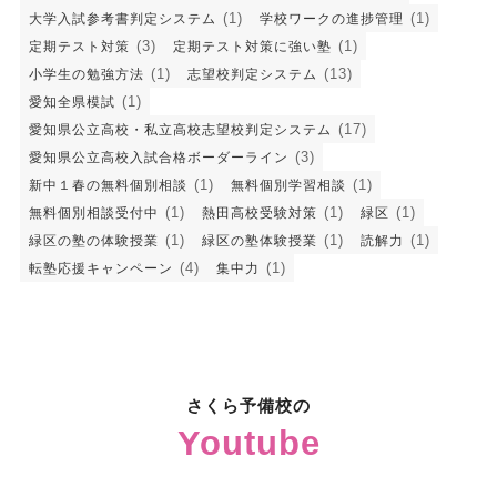
(1)
(1)
大学入試参考書判定システム
学校ワークの進捗管理
(3)
(1)
定期テスト対策
定期テスト対策に強い塾
(1)
(13)
小学生の勉強方法
志望校判定システム
(1)
愛知全県模試
(17)
愛知県公立高校・私立高校志望校判定システム
(3)
愛知県公立高校入試合格ボーダーライン
(1)
(1)
新中１春の無料個別相談
無料個別学習相談
(1)
(1)
(1)
無料個別相談受付中
熱田高校受験対策
緑区
(1)
(1)
(1)
緑区の塾の体験授業
緑区の塾体験授業
読解力
(4)
(1)
転塾応援キャンペーン
集中力
さくら予備校の
Youtube