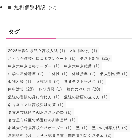
無料個別相談
(27)
タグ
(1)
(1)
2025年愛知県私立高校入試
AIに聞いた
(1)
(22)
さくら予備校生口コミアンケート
テスト対策
(1)
(1)
中京大中京合格ボーダー
中京大中京推薦
(2)
(1)
(2)
(1)
中学生準備講座
主体性
体験授業
個人別対策
(1)
(2)
(1)
個別相談
入試結果
共通テスト平均点
(28)
(1)
(20)
内申対策
冬期講習
勉強のやり方
(1)
(1)
勉強の習慣の身に付け方
勉強の計画の立て方
(1)
名古屋市立緑高校受験対策
(1)
名古屋市緑区でAIおススメの塾
(1)
名古屋市緑区で塾選びの判断基準
(1)
(1)
(3)
名城大学付属高校合格ボーダー
塾
塾での指導方法
(6)
(2)
夏期講習
大学入試参考書・問題集判定システム