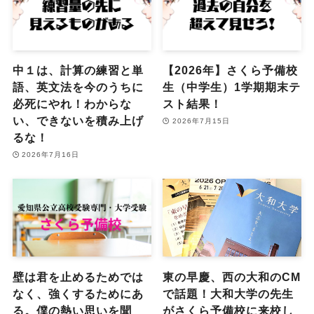
中１は、計算の練習と単
【2026年】さくら予備校
語、英文法を今のうちに
生（中学生）1学期期末テ
必死にやれ！わからな
スト結果！
い、できないを積み上げ
2026年7月15日
るな！
2026年7月16日
壁は君を止めるためでは
東の早慶、西の大和のCM
なく、強くするためにあ
で話題！大和大学の先生
る。僕の熱い思いを聞
がさくら予備校に来校し