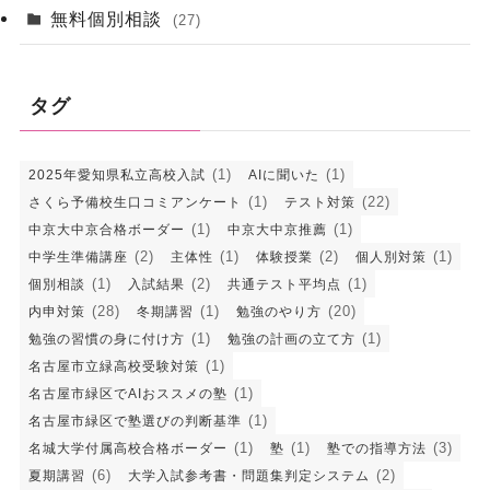
無料個別相談
(27)
タグ
(1)
(1)
2025年愛知県私立高校入試
AIに聞いた
(1)
(22)
さくら予備校生口コミアンケート
テスト対策
(1)
(1)
中京大中京合格ボーダー
中京大中京推薦
(2)
(1)
(2)
(1)
中学生準備講座
主体性
体験授業
個人別対策
(1)
(2)
(1)
個別相談
入試結果
共通テスト平均点
(28)
(1)
(20)
内申対策
冬期講習
勉強のやり方
(1)
(1)
勉強の習慣の身に付け方
勉強の計画の立て方
(1)
名古屋市立緑高校受験対策
(1)
名古屋市緑区でAIおススメの塾
(1)
名古屋市緑区で塾選びの判断基準
(1)
(1)
(3)
名城大学付属高校合格ボーダー
塾
塾での指導方法
(6)
(2)
夏期講習
大学入試参考書・問題集判定システム