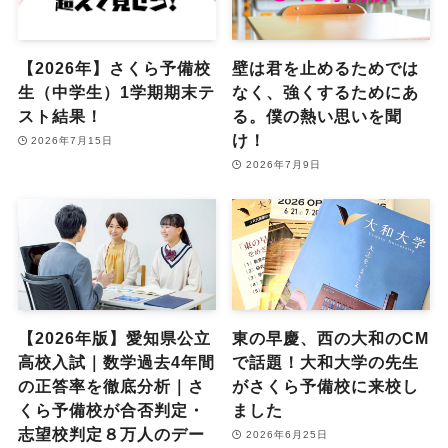
【2026年】さくら予備校
壁は君を止めるためでは
生（中学生）1学期期末テ
なく、強くするためにあ
スト結果！
る。僕の熱い思いを聞
け！
2026年7月15日
2026年7月9日
【2026年版】愛知県公立
東の早慶、西の大和のCM
高校入試｜数学過去4年間
で話題！大和大学の先生
の正答率を徹底分析｜さ
がさくら予備校に来校し
くら予備校が合否判定・
ました
志望校判定８万人のデー
2026年6月25日