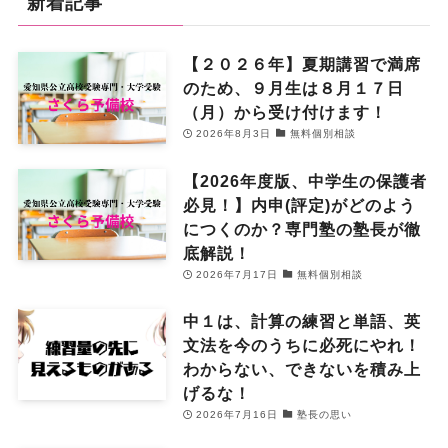
新着記事
【２０２６年】夏期講習で満席
のため、９月生は８月１７日
（月）から受け付けます！
2026年8月3日
無料個別相談
【2026年度版、中学生の保護者
必見！】内申(評定)がどのよう
につくのか？専門塾の塾長が徹
底解説！
2026年7月17日
無料個別相談
中１は、計算の練習と単語、英
文法を今のうちに必死にやれ！
わからない、できないを積み上
げるな！
2026年7月16日
塾長の思い