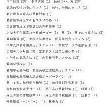
(28)
(1)
(20)
内申対策
冬期講習
勉強のやり方
(1)
(1)
勉強の習慣の身に付け方
勉強の計画の立て方
(1)
名古屋市立緑高校受験対策
(1)
名古屋市緑区でAIおススメの塾
(1)
名古屋市緑区で塾選びの判断基準
(1)
(1)
(3)
名城大学付属高校合格ボーダー
塾
塾での指導方法
(6)
(2)
夏期講習
大学入試参考書・問題集判定システム
(1)
(1)
大学入試参考書判定システム
学校ワークの進捗管理
(3)
(1)
定期テスト対策
定期テスト対策に強い塾
(1)
(13)
小学生の勉強方法
志望校判定システム
(1)
愛知全県模試
(17)
愛知県公立高校・私立高校志望校判定システム
(3)
愛知県公立高校入試合格ボーダーライン
(1)
(1)
新中１春の無料個別相談
無料個別学習相談
(1)
(1)
(1)
無料個別相談受付中
熱田高校受験対策
緑区
(1)
(1)
(1)
緑区の塾の体験授業
緑区の塾体験授業
読解力
(4)
(1)
転塾応援キャンペーン
集中力