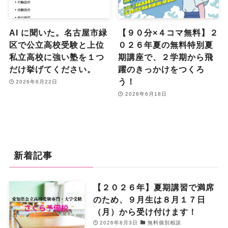
AI に聞いた。名古屋市緑
【９０分×４コマ無料】２
区で公立高校受験と上位
０２６年夏の無料特別夏
私立高校に強い塾を１つ
期講座で、２学期から飛
だけ挙げてください。
躍のきっかけをつくろ
う！
2026年6月22日
2026年6月18日
新着記事
【２０２６年】夏期講習で満席
のため、９月生は８月１７日
（月）から受け付けます！
2026年8月3日
無料個別相談