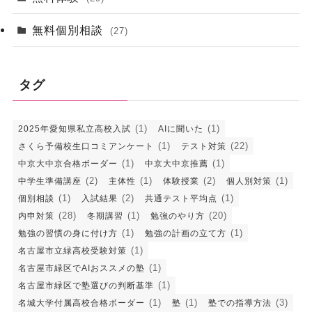
無料個別相談
(27)
タグ
(1)
(1)
2025年愛知県私立高校入試
AIに聞いた
(1)
(22)
さくら予備校生口コミアンケート
テスト対策
(1)
(1)
中京大中京合格ボーダー
中京大中京推薦
(2)
(1)
(2)
(1)
中学生準備講座
主体性
体験授業
個人別対策
(1)
(2)
(1)
個別相談
入試結果
共通テスト平均点
(28)
(1)
(20)
内申対策
冬期講習
勉強のやり方
(1)
(1)
勉強の習慣の身に付け方
勉強の計画の立て方
(1)
名古屋市立緑高校受験対策
(1)
名古屋市緑区でAIおススメの塾
(1)
名古屋市緑区で塾選びの判断基準
(1)
(1)
(3)
名城大学付属高校合格ボーダー
塾
塾での指導方法