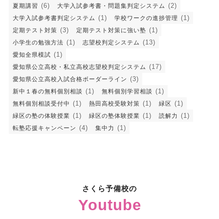
(6)
(2)
夏期講習
大学入試参考書・問題集判定システム
(1)
(1)
大学入試参考書判定システム
学校ワークの進捗管理
(3)
(1)
定期テスト対策
定期テスト対策に強い塾
(1)
(13)
小学生の勉強方法
志望校判定システム
(1)
愛知全県模試
(17)
愛知県公立高校・私立高校志望校判定システム
(3)
愛知県公立高校入試合格ボーダーライン
(1)
(1)
新中１春の無料個別相談
無料個別学習相談
(1)
(1)
(1)
無料個別相談受付中
熱田高校受験対策
緑区
(1)
(1)
(1)
緑区の塾の体験授業
緑区の塾体験授業
読解力
(4)
(1)
転塾応援キャンペーン
集中力
さくら予備校の
Youtube