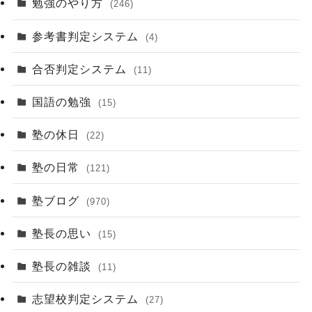
勉強のやり方
(246)
参考書判定システム
(4)
合否判定システム
(11)
国語の勉強
(15)
塾の休日
(22)
塾の日常
(121)
塾ブログ
(970)
塾長の思い
(15)
塾長の雑談
(11)
志望校判定システム
(27)