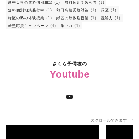
(1)
(1)
新中１春の無料個別相談
無料個別学習相談
(1)
(1)
(1)
無料個別相談受付中
熱田高校受験対策
緑区
(1)
(1)
(1)
緑区の塾の体験授業
緑区の塾体験授業
読解力
(4)
(1)
転塾応援キャンペーン
集中力
さくら予備校の
Youtube
YouTube
スクロールできます