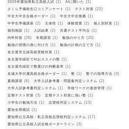
(1)
(1)
2025年愛知県私立高校入試
AIに聞いた
(1)
(22)
さくら予備校生口コミアンケート
テスト対策
(1)
(1)
中京大中京合格ボーダー
中京大中京推薦
(2)
(1)
(2)
(1)
中学生準備講座
主体性
体験授業
個人別対策
(1)
(2)
(1)
個別相談
入試結果
共通テスト平均点
(28)
(1)
(20)
内申対策
冬期講習
勉強のやり方
(1)
(1)
勉強の習慣の身に付け方
勉強の計画の立て方
(1)
名古屋市立緑高校受験対策
(1)
名古屋市緑区でAIおススメの塾
(1)
名古屋市緑区で塾選びの判断基準
(1)
(1)
(3)
名城大学付属高校合格ボーダー
塾
塾での指導方法
(6)
(2)
夏期講習
大学入試参考書・問題集判定システム
(1)
(1)
大学入試参考書判定システム
学校ワークの進捗管理
(3)
(1)
定期テスト対策
定期テスト対策に強い塾
(1)
(13)
小学生の勉強方法
志望校判定システム
(1)
愛知全県模試
(17)
愛知県公立高校・私立高校志望校判定システム
(3)
愛知県公立高校入試合格ボーダーライン