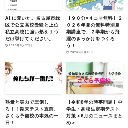
AI に聞いた。名古屋市緑
【９０分×４コマ無料】２
区で公立高校受験と上位
０２６年夏の無料特別夏
私立高校に強い塾を１つ
期講座で、２学期から飛
だけ挙げてください。
躍のきっかけをつくろ
う！
2026年6月22日
2026年6月18日
熱量と実力で圧倒し
【令和8年の時事問題】中
ろ！！期末テスト直前、
学生・高校生定期テスト
さくら予備校の本気の一
対策＜6月のニュースまと
日！
め＞