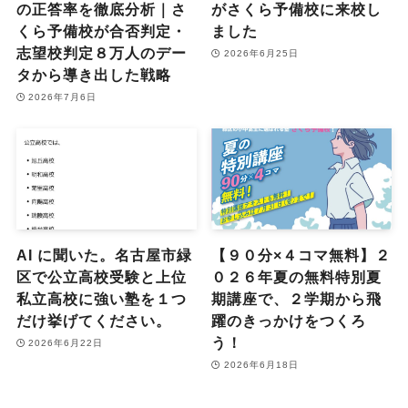
の正答率を徹底分析｜さ
がさくら予備校に来校し
くら予備校が合否判定・
ました
志望校判定８万人のデー
2026年6月25日
タから導き出した戦略
2026年7月6日
AI に聞いた。名古屋市緑
【９０分×４コマ無料】２
区で公立高校受験と上位
０２６年夏の無料特別夏
私立高校に強い塾を１つ
期講座で、２学期から飛
だけ挙げてください。
躍のきっかけをつくろ
う！
2026年6月22日
2026年6月18日