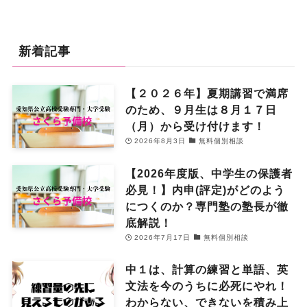
新着記事
【２０２６年】夏期講習で満席
のため、９月生は８月１７日
（月）から受け付けます！
2026年8月3日
無料個別相談
【2026年度版、中学生の保護者
必見！】内申(評定)がどのよう
につくのか？専門塾の塾長が徹
底解説！
2026年7月17日
無料個別相談
中１は、計算の練習と単語、英
文法を今のうちに必死にやれ！
わからない、できないを積み上