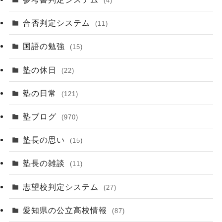
(4)
合否判定システム
(11)
国語の勉強
(15)
塾の休日
(22)
塾の日常
(121)
塾ブログ
(970)
塾長の思い
(15)
塾長の雑談
(11)
志望校判定システム
(27)
愛知県の公立高校情報
(87)