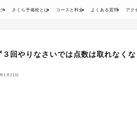
グ
さくら予備校とは
コースと料金
よくある質問
アク
ず３回やりなさいでは点数は取れなくな
6年1月21日