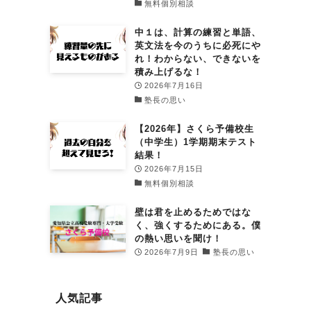
無料個別相談
中１は、計算の練習と単語、
英文法を今のうちに必死にや
れ！わからない、できないを
積み上げるな！
2026年7月16日
塾長の思い
【2026年】さくら予備校生
（中学生）1学期期末テスト
結果！
2026年7月15日
無料個別相談
壁は君を止めるためではな
く、強くするためにある。僕
の熱い思いを聞け！
2026年7月9日
塾長の思い
人気記事