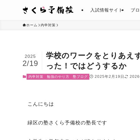
入試情報サイト
ブロ
ホーム
内申対策
学校のワークをとりあえ
2025
2/19
った！ではどうするか
2025年2月19日
202
内申対策
勉強のやり方
塾ブログ
こんにちは
緑区の塾さくら予備校の塾長です