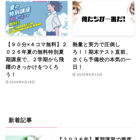
【９０分×４コマ無料】２
熱量と実力で圧倒し
０２６年夏の無料特別夏
ろ！！期末テスト直前、
期講座で、２学期から飛
さくら予備校の本気の一
躍のきっかけをつくろ
日！
う！
2026年6月14日
2026年6月18日
新着記事
【２０２６年】夏期講習で満席