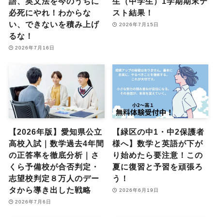
語、英文法を今のうちに
生（中学生）1学期期末テ
必死にやれ！わからな
スト結果！
い、できないを積み上げ
2026年7月15日
るな！
2026年7月16日
【2026年版】愛知県公立
【緑区の中1・中2保護者
高校入試｜数学過去4年間
様へ】数学と英語が下が
の正答率を徹底分析｜さ
り始めたら要注意！この
くら予備校が合否判定・
夏に復習と予習を頑張ろ
志望校判定８万人のデー
う！
タから導き出した戦略
2026年6月19日
2026年7月6日