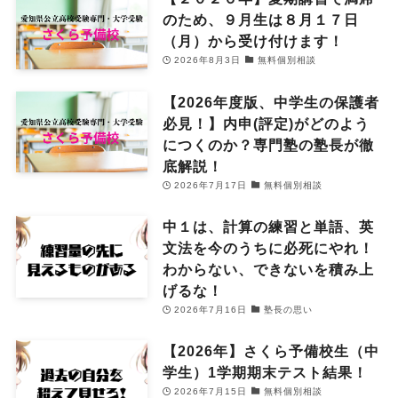
のため、９月生は８月１７日
（月）から受け付けます！
2026年8月3日
無料個別相談
【2026年度版、中学生の保護者
必見！】内申(評定)がどのよう
につくのか？専門塾の塾長が徹
底解説！
2026年7月17日
無料個別相談
中１は、計算の練習と単語、英
文法を今のうちに必死にやれ！
わからない、できないを積み上
げるな！
2026年7月16日
塾長の思い
【2026年】さくら予備校生（中
学生）1学期期末テスト結果！
2026年7月15日
無料個別相談