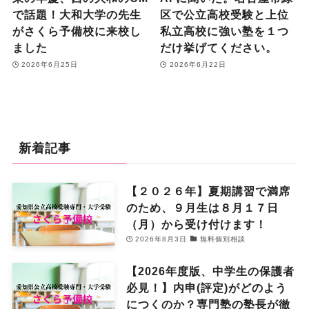
で話題！大和大学の先生
区で公立高校受験と上位
がさくら予備校に来校し
私立高校に強い塾を１つ
ました
だけ挙げてください。
2026年6月25日
2026年6月22日
新着記事
【２０２６年】夏期講習で満席
のため、９月生は８月１７日
（月）から受け付けます！
2026年8月3日
無料個別相談
【2026年度版、中学生の保護者
必見！】内申(評定)がどのよう
につくのか？専門塾の塾長が徹