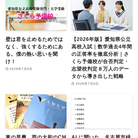
壁は君を止めるためでは
【2026年版】愛知県公立
なく、強くするためにあ
高校入試｜数学過去4年間
る。僕の熱い思いを聞
の正答率を徹底分析｜さ
け！
くら予備校が合否判定・
志望校判定８万人のデー
2026年7月9日
タから導き出した戦略
2026年7月6日
東の早慶、西の大和のCM
AI に聞いた。名古屋市緑