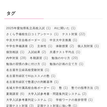
タグ
(1)
(1)
2025年愛知県私立高校入試
AIに聞いた
(1)
(22)
さくら予備校生口コミアンケート
テスト対策
(1)
(1)
中京大中京合格ボーダー
中京大中京推薦
(2)
(1)
(2)
(1)
中学生準備講座
主体性
体験授業
個人別対策
(1)
(2)
(1)
個別相談
入試結果
共通テスト平均点
(28)
(1)
(20)
内申対策
冬期講習
勉強のやり方
(1)
(1)
勉強の習慣の身に付け方
勉強の計画の立て方
(1)
名古屋市立緑高校受験対策
(1)
名古屋市緑区でAIおススメの塾
(1)
名古屋市緑区で塾選びの判断基準
(1)
(1)
(3)
名城大学付属高校合格ボーダー
塾
塾での指導方法
(6)
(2)
夏期講習
大学入試参考書・問題集判定システム
(1)
(1)
大学入試参考書判定システム
学校ワークの進捗管理
(3)
(1)
定期テスト対策
定期テスト対策に強い塾