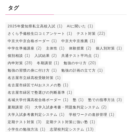
タグ
(1)
(1)
2025年愛知県私立高校入試
AIに聞いた
(1)
(22)
さくら予備校生口コミアンケート
テスト対策
(1)
(1)
中京大中京合格ボーダー
中京大中京推薦
(2)
(1)
(2)
(1)
中学生準備講座
主体性
体験授業
個人別対策
(1)
(2)
(1)
個別相談
入試結果
共通テスト平均点
(28)
(1)
(20)
内申対策
冬期講習
勉強のやり方
(1)
(1)
勉強の習慣の身に付け方
勉強の計画の立て方
(1)
名古屋市立緑高校受験対策
(1)
名古屋市緑区でAIおススメの塾
(1)
名古屋市緑区で塾選びの判断基準
(1)
(1)
(3)
名城大学付属高校合格ボーダー
塾
塾での指導方法
(6)
(2)
夏期講習
大学入試参考書・問題集判定システム
(1)
(1)
大学入試参考書判定システム
学校ワークの進捗管理
(3)
(1)
定期テスト対策
定期テスト対策に強い塾
(1)
(13)
小学生の勉強方法
志望校判定システム