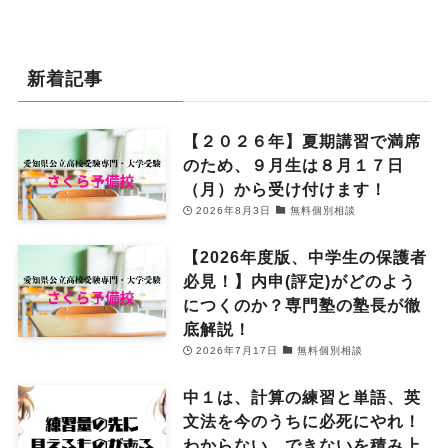
新着記事
【２０２６年】夏期講習で満席
のため、９月生は８月１７日
（月）から受け付けます！
2026年8月3日
無料個別相談
【2026年度版、中学生の保護者
必見！】内申(評定)がどのよう
につくのか？専門塾の塾長が徹
底解説！
2026年7月17日
無料個別相談
中１は、計算の練習と単語、英
文法を今のうちに必死にやれ！
わからない、できないを積み上