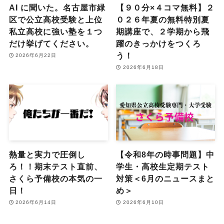
AI に聞いた。名古屋市緑
【９０分×４コマ無料】２
区で公立高校受験と上位
０２６年夏の無料特別夏
私立高校に強い塾を１つ
期講座で、２学期から飛
だけ挙げてください。
躍のきっかけをつくろ
う！
2026年6月22日
2026年6月18日
熱量と実力で圧倒し
【令和8年の時事問題】中
ろ！！期末テスト直前、
学生・高校生定期テスト
さくら予備校の本気の一
対策＜6月のニュースまと
日！
め＞
2026年6月14日
2026年6月10日