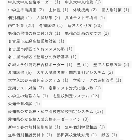
(1)
(1)
中京大中京合格ボーダー
中京大中京推薦
(2)
(1)
(2)
(1)
中学生準備講座
主体性
体験授業
個人別対策
(1)
(2)
(1)
個別相談
入試結果
共通テスト平均点
(28)
(1)
(20)
内申対策
冬期講習
勉強のやり方
(1)
(1)
勉強の習慣の身に付け方
勉強の計画の立て方
(1)
名古屋市立緑高校受験対策
(1)
名古屋市緑区でAIおススメの塾
(1)
名古屋市緑区で塾選びの判断基準
(1)
(1)
(3)
名城大学付属高校合格ボーダー
塾
塾での指導方法
(6)
(2)
夏期講習
大学入試参考書・問題集判定システム
(1)
(1)
大学入試参考書判定システム
学校ワークの進捗管理
(3)
(1)
定期テスト対策
定期テスト対策に強い塾
(1)
(13)
小学生の勉強方法
志望校判定システム
(1)
愛知全県模試
(17)
愛知県公立高校・私立高校志望校判定システム
(3)
愛知県公立高校入試合格ボーダーライン
(1)
(1)
新中１春の無料個別相談
無料個別学習相談
(1)
(1)
(1)
無料個別相談受付中
熱田高校受験対策
緑区