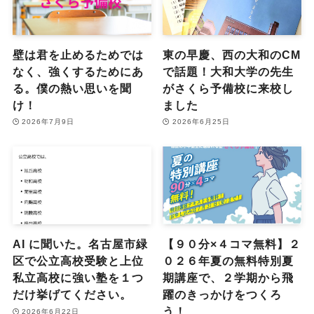
壁は君を止めるためでは
東の早慶、西の大和のCM
なく、強くするためにあ
で話題！大和大学の先生
る。僕の熱い思いを聞
がさくら予備校に来校し
け！
ました
2026年7月9日
2026年6月25日
AI に聞いた。名古屋市緑
【９０分×４コマ無料】２
区で公立高校受験と上位
０２６年夏の無料特別夏
私立高校に強い塾を１つ
期講座で、２学期から飛
だけ挙げてください。
躍のきっかけをつくろ
う！
2026年6月22日