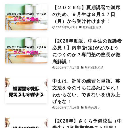
【２０２６年】夏期講習で満席
のため、９月生は８月１７日
（月）から受け付けます！
2026年8月3日
無料個別相談
【2026年度版、中学生の保護者
必見！】内申(評定)がどのよう
につくのか？専門塾の塾長が徹
底解説！
2026年7月17日
無料個別相談
中１は、計算の練習と単語、英
文法を今のうちに必死にやれ！
わからない、できないを積み上
げるな！
2026年7月16日
塾長の思い
【2026年】さくら予備校生（中
学生）1学期期末テスト結果！