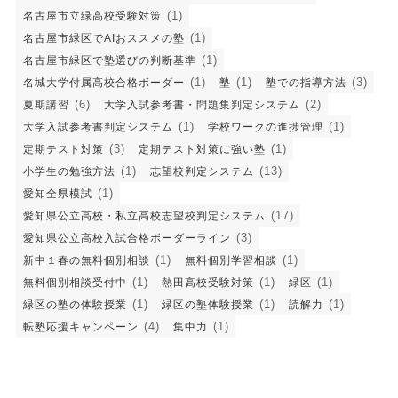
(1)
名古屋市立緑高校受験対策
(1)
名古屋市緑区でAIおススメの塾
(1)
名古屋市緑区で塾選びの判断基準
(1)
(1)
(3)
名城大学付属高校合格ボーダー
塾
塾での指導方法
(6)
(2)
夏期講習
大学入試参考書・問題集判定システム
(1)
(1)
大学入試参考書判定システム
学校ワークの進捗管理
(3)
(1)
定期テスト対策
定期テスト対策に強い塾
(1)
(13)
小学生の勉強方法
志望校判定システム
(1)
愛知全県模試
(17)
愛知県公立高校・私立高校志望校判定システム
(3)
愛知県公立高校入試合格ボーダーライン
(1)
(1)
新中１春の無料個別相談
無料個別学習相談
(1)
(1)
(1)
無料個別相談受付中
熱田高校受験対策
緑区
(1)
(1)
(1)
緑区の塾の体験授業
緑区の塾体験授業
読解力
(4)
(1)
転塾応援キャンペーン
集中力