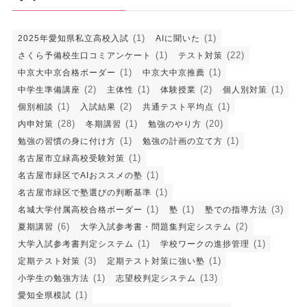
(1)
(1)
2025年愛知県私立高校入試
AIに聞いた
(1)
(22)
さくら予備校生口コミアンケート
テスト対策
(1)
(1)
中京大中京合格ボーダー
中京大中京推薦
(2)
(1)
(2)
(1)
中学生準備講座
主体性
体験授業
個人別対策
(1)
(2)
(1)
個別相談
入試結果
共通テスト平均点
(28)
(1)
(20)
内申対策
冬期講習
勉強のやり方
(1)
(1)
勉強の習慣の身に付け方
勉強の計画の立て方
(1)
名古屋市立緑高校受験対策
(1)
名古屋市緑区でAIおススメの塾
(1)
名古屋市緑区で塾選びの判断基準
(1)
(1)
(3)
名城大学付属高校合格ボーダー
塾
塾での指導方法
(6)
(2)
夏期講習
大学入試参考書・問題集判定システム
(1)
(1)
大学入試参考書判定システム
学校ワークの進捗管理
(3)
(1)
定期テスト対策
定期テスト対策に強い塾
(1)
(13)
小学生の勉強方法
志望校判定システム
(1)
愛知全県模試