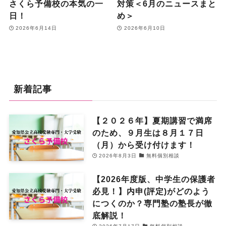
さくら予備校の本気の一
対策＜6月のニュースまと
日！
め＞
2026年6月14日
2026年6月10日
新着記事
【２０２６年】夏期講習で満席
のため、９月生は８月１７日
（月）から受け付けます！
2026年8月3日
無料個別相談
【2026年度版、中学生の保護者
必見！】内申(評定)がどのよう
につくのか？専門塾の塾長が徹
底解説！