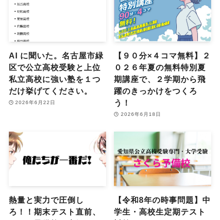
AI に聞いた。名古屋市緑
【９０分×４コマ無料】２
区で公立高校受験と上位
０２６年夏の無料特別夏
私立高校に強い塾を１つ
期講座で、２学期から飛
だけ挙げてください。
躍のきっかけをつくろ
う！
2026年6月22日
2026年6月18日
熱量と実力で圧倒し
【令和8年の時事問題】中
ろ！！期末テスト直前、
学生・高校生定期テスト