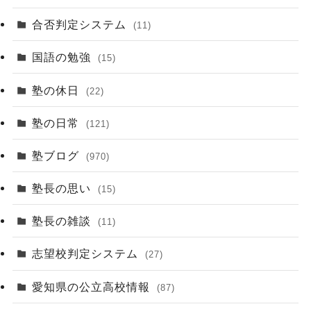
合否判定システム
(11)
国語の勉強
(15)
塾の休日
(22)
塾の日常
(121)
塾ブログ
(970)
塾長の思い
(15)
塾長の雑談
(11)
志望校判定システム
(27)
愛知県の公立高校情報
(87)