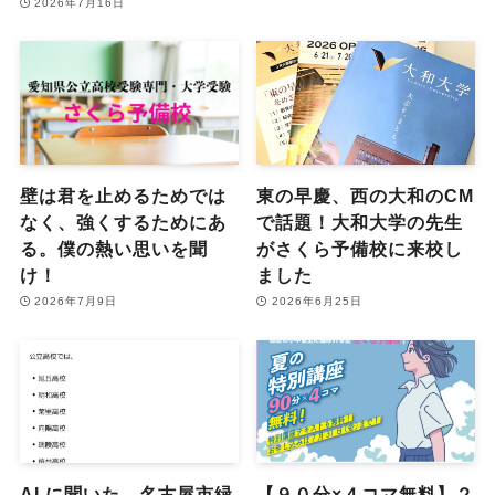
2026年7月16日
壁は君を止めるためでは
東の早慶、西の大和のCM
なく、強くするためにあ
で話題！大和大学の先生
る。僕の熱い思いを聞
がさくら予備校に来校し
け！
ました
2026年7月9日
2026年6月25日
AI に聞いた。名古屋市緑
【９０分×４コマ無料】２