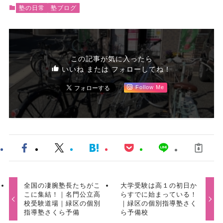
塾の日常
塾ブログ
この記事が気に入ったら
いいね または フォローしてね！
Follow Me
全国の凄腕塾長たちがこ
大学受験は高１の初日か
こに集結！｜名門公立高
らすでに始まっている！
校受験道場｜緑区の個別
｜緑区の個別指導塾さく
指導塾さくら予備
ら予備校