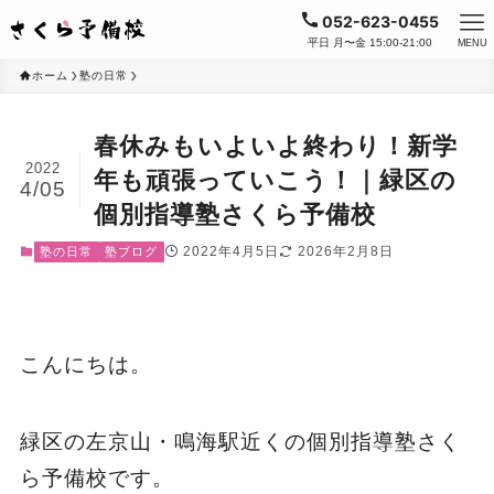
052-623-0455
平日 月〜金 15:00-21:00
MENU
ホーム
塾の日常
春休みもいよいよ終わり！新学
2022
年も頑張っていこう！｜緑区の
4/05
個別指導塾さくら予備校
2022年4月5日
2026年2月8日
塾の日常
塾ブログ
こんにちは。
緑区の左京山・鳴海駅近くの個別指導塾さく
ら予備校です。