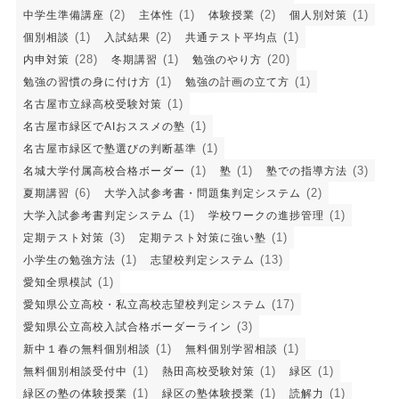
(2)
(1)
(2)
(1)
中学生準備講座
主体性
体験授業
個人別対策
(1)
(2)
(1)
個別相談
入試結果
共通テスト平均点
(28)
(1)
(20)
内申対策
冬期講習
勉強のやり方
(1)
(1)
勉強の習慣の身に付け方
勉強の計画の立て方
(1)
名古屋市立緑高校受験対策
(1)
名古屋市緑区でAIおススメの塾
(1)
名古屋市緑区で塾選びの判断基準
(1)
(1)
(3)
名城大学付属高校合格ボーダー
塾
塾での指導方法
(6)
(2)
夏期講習
大学入試参考書・問題集判定システム
(1)
(1)
大学入試参考書判定システム
学校ワークの進捗管理
(3)
(1)
定期テスト対策
定期テスト対策に強い塾
(1)
(13)
小学生の勉強方法
志望校判定システム
(1)
愛知全県模試
(17)
愛知県公立高校・私立高校志望校判定システム
(3)
愛知県公立高校入試合格ボーダーライン
(1)
(1)
新中１春の無料個別相談
無料個別学習相談
(1)
(1)
(1)
無料個別相談受付中
熱田高校受験対策
緑区
(1)
(1)
(1)
緑区の塾の体験授業
緑区の塾体験授業
読解力