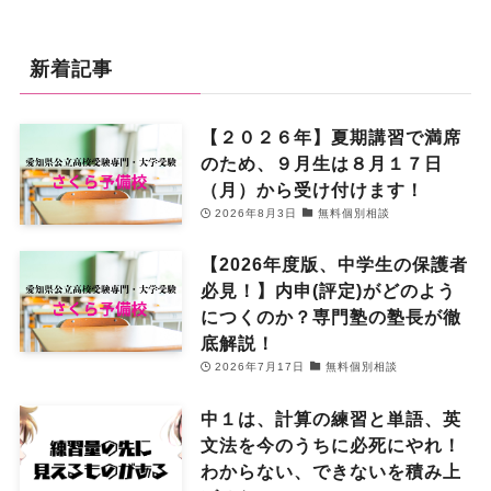
新着記事
【２０２６年】夏期講習で満席
のため、９月生は８月１７日
（月）から受け付けます！
2026年8月3日
無料個別相談
【2026年度版、中学生の保護者
必見！】内申(評定)がどのよう
につくのか？専門塾の塾長が徹
底解説！
2026年7月17日
無料個別相談
中１は、計算の練習と単語、英
文法を今のうちに必死にやれ！
わからない、できないを積み上