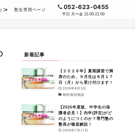
052-623-0455
セス
塾生専用ページ
平日 月〜金 15:00-21:00
の
新着記事
【２０２６年】夏期講習で満
席のため、９月生は８月１７
日（月）から受け付けます！
2026年8月3日
無料個別相談
【2026年度版、中学生の保
護者必見！】内申(評定)がど
のようにつくのか？専門塾の
塾長が徹底解説！
2026年7月17日