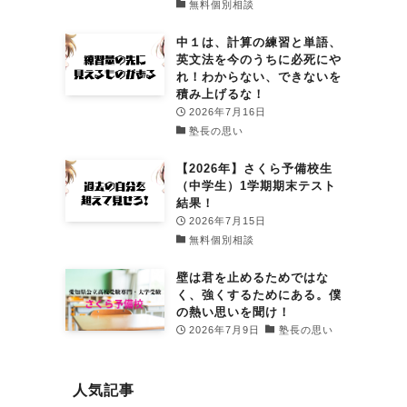
無料個別相談
中１は、計算の練習と単語、
英文法を今のうちに必死にや
れ！わからない、できないを
積み上げるな！
2026年7月16日
塾長の思い
【2026年】さくら予備校生
（中学生）1学期期末テスト
結果！
2026年7月15日
無料個別相談
壁は君を止めるためではな
く、強くするためにある。僕
の熱い思いを聞け！
2026年7月9日
塾長の思い
人気記事