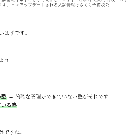
ます。日々アップデートされる入試情報はさくら予備校公...
いはずです。
ょう。
い塾
← 的確な管理ができていない塾がそれです
ている塾
外ですね。