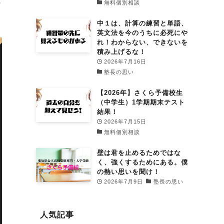
に
無料個別相談
中１は、計算の練習と単語、
英文法を今のうちに必死にや
れ！わからない、できないを
積み上げるな！
2026年7月16日
塾長の思い
【2026年】さくら予備校生
（中学生）1学期期末テスト
結果！
2026年7月15日
無料個別相談
壁は君を止めるためではな
く、強くするためにある。僕
の熱い思いを聞け！
2026年7月9日
塾長の思い
人気記事