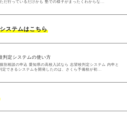
ただ行っているだけかも 塾での様子がまったくわからな...
システムはこちら
校判定システムの使い方
個別相談の申込 愛知県の高校入試なら 志望校判定システム 内申と
判定できるシステムを開発したのは、さくら予備校が初...