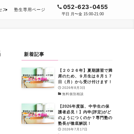
052-623-0455
セス
塾生専用ページ
平日 月〜金 15:00-21:00
出
新着記事
【２０２６年】夏期講習で満
席のため、９月生は８月１７
日（月）から受け付けます！
2026年8月3日
無料個別相談
【2026年度版、中学生の保
護者必見！】内申(評定)がど
のようにつくのか？専門塾の
塾長が徹底解説！
2026年7月17日