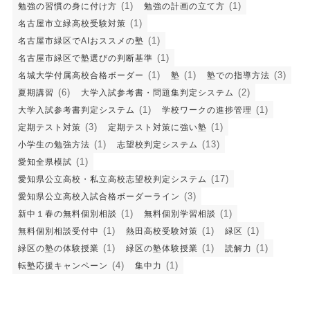
(1)
(1)
勉強の習慣の身に付け方
勉強の計画の立て方
(1)
名古屋市立緑高校受験対策
(1)
名古屋市緑区でAIおススメの塾
(1)
名古屋市緑区で塾選びの判断基準
(1)
(1)
(3)
名城大学付属高校合格ボーダー
塾
塾での指導方法
(6)
(2)
夏期講習
大学入試参考書・問題集判定システム
(1)
(1)
大学入試参考書判定システム
学校ワークの進捗管理
(3)
(1)
定期テスト対策
定期テスト対策に強い塾
(1)
(13)
小学生の勉強方法
志望校判定システム
(1)
愛知全県模試
(17)
愛知県公立高校・私立高校志望校判定システム
(3)
愛知県公立高校入試合格ボーダーライン
(1)
(1)
新中１春の無料個別相談
無料個別学習相談
(1)
(1)
(1)
無料個別相談受付中
熱田高校受験対策
緑区
(1)
(1)
(1)
緑区の塾の体験授業
緑区の塾体験授業
読解力
(4)
(1)
転塾応援キャンペーン
集中力