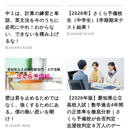
中１は、計算の練習と単
【2026年】さくら予備校
語、英文法を今のうちに
生（中学生）1学期期末テ
必死にやれ！わからな
スト結果！
い、できないを積み上げ
2026年7月15日
るな！
2026年7月16日
壁は君を止めるためでは
【2026年版】愛知県公立
なく、強くするためにあ
高校入試｜数学過去4年間
る。僕の熱い思いを聞
の正答率を徹底分析｜さ
け！
くら予備校が合否判定・
志望校判定８万人のデー
2026年7月9日