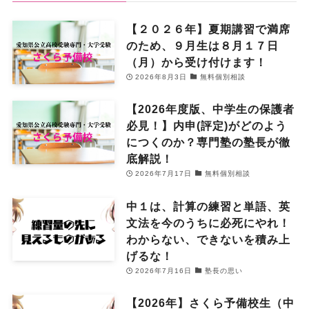
【２０２６年】夏期講習で満席
のため、９月生は８月１７日
（月）から受け付けます！
2026年8月3日
無料個別相談
【2026年度版、中学生の保護者
必見！】内申(評定)がどのよう
につくのか？専門塾の塾長が徹
底解説！
2026年7月17日
無料個別相談
中１は、計算の練習と単語、英
文法を今のうちに必死にやれ！
わからない、できないを積み上
げるな！
2026年7月16日
塾長の思い
【2026年】さくら予備校生（中