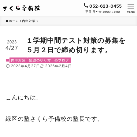
052-623-0455
平日 月〜金 15:00-21:00
MENU
ホーム
内申対策
１学期中間テスト対策の募集を
2023
4/27
５月２日で締め切ります。
内申対策
勉強のやり方
塾ブログ
2023年4月27日
2026年2月4日
こんにちは。
緑区の塾さくら予備校の塾長です。