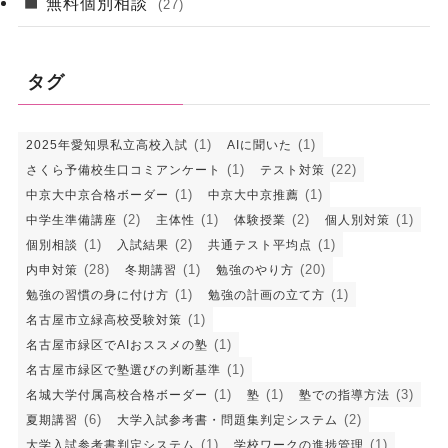
無料個別相談
(27)
タグ
(1)
(1)
2025年愛知県私立高校入試
AIに聞いた
(1)
(22)
さくら予備校生口コミアンケート
テスト対策
(1)
(1)
中京大中京合格ボーダー
中京大中京推薦
(2)
(1)
(2)
(1)
中学生準備講座
主体性
体験授業
個人別対策
(1)
(2)
(1)
個別相談
入試結果
共通テスト平均点
(28)
(1)
(20)
内申対策
冬期講習
勉強のやり方
(1)
(1)
勉強の習慣の身に付け方
勉強の計画の立て方
(1)
名古屋市立緑高校受験対策
(1)
名古屋市緑区でAIおススメの塾
(1)
名古屋市緑区で塾選びの判断基準
(1)
(1)
(3)
名城大学付属高校合格ボーダー
塾
塾での指導方法
(6)
(2)
夏期講習
大学入試参考書・問題集判定システム
(1)
(1)
大学入試参考書判定システム
学校ワークの進捗管理