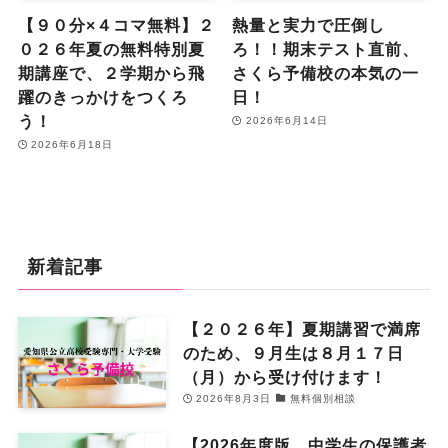
【９０分×４コマ無料】２
熱量と実力で圧倒し
０２６年夏の無料特別夏
ろ！！期末テスト直前、
期講座で、２学期から飛
さくら予備校の本気の一
躍のきっかけをつくろ
日！
う！
2026年6月14日
2026年6月18日
新着記事
【２０２６年】夏期講習で満席
のため、９月生は８月１７日
（月）から受け付けます！
2026年8月3日
無料個別相談
【2026年度版、中学生の保護者