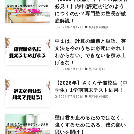
必見！】内申(評定)がどのよう
につくのか？専門塾の塾長が徹
底解説！
2026年7月17日
無料個別相談
中１は、計算の練習と単語、英
文法を今のうちに必死にやれ！
わからない、できないを積み上
げるな！
2026年7月16日
塾長の思い
【2026年】さくら予備校生（中
学生）1学期期末テスト結果！
2026年7月15日
無料個別相談
壁は君を止めるためではなく、
強くするためにある。僕の熱い
思いを聞け！