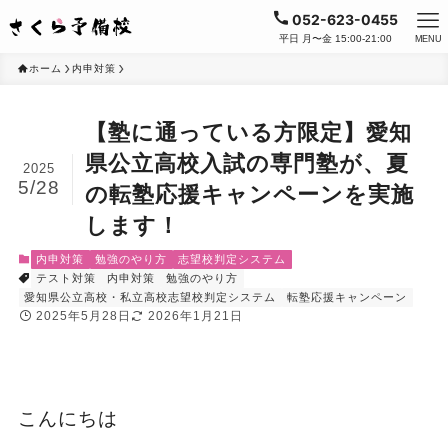
052-623-0455
平日 月〜金 15:00-21:00
MENU
ホーム
内申対策
【塾に通っている方限定】愛知
県公立高校入試の専門塾が、夏
2025
5/28
の転塾応援キャンペーンを実施
します！
内申対策
勉強のやり方
志望校判定システム
テスト対策
内申対策
勉強のやり方
愛知県公立高校・私立高校志望校判定システム
転塾応援キャンペーン
2025年5月28日
2026年1月21日
こんにちは