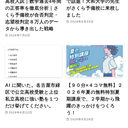
高校入試｜数学過去4年間
で話題！大和大学の先生
の正答率を徹底分析｜さ
がさくら予備校に来校し
くら予備校が合否判定・
ました
志望校判定８万人のデー
2026年6月25日
タから導き出した戦略
2026年7月6日
AI に聞いた。名古屋市緑
【９０分×４コマ無料】２
区で公立高校受験と上位
０２６年夏の無料特別夏
私立高校に強い塾を１つ
期講座で、２学期から飛
だけ挙げてください。
躍のきっかけをつくろ
う！
2026年6月22日
2026年6月18日