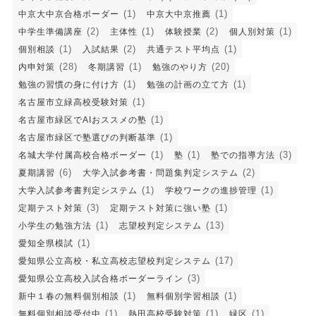
(1)
(1)
中京大中京合格ボーダー
中京大中京推薦
(2)
(1)
(2)
(1)
中学生準備講座
主体性
体験授業
個人別対策
(1)
(2)
(1)
個別相談
入試結果
共通テスト平均点
(28)
(1)
(20)
内申対策
冬期講習
勉強のやり方
(1)
(1)
勉強の習慣の身に付け方
勉強の計画の立て方
(1)
名古屋市立緑高校受験対策
(1)
名古屋市緑区でAIおススメの塾
(1)
名古屋市緑区で塾選びの判断基準
(1)
(1)
(3)
名城大学付属高校合格ボーダー
塾
塾での指導方法
(6)
(2)
夏期講習
大学入試参考書・問題集判定システム
(1)
(1)
大学入試参考書判定システム
学校ワークの進捗管理
(3)
(1)
定期テスト対策
定期テスト対策に強い塾
(1)
(13)
小学生の勉強方法
志望校判定システム
(1)
愛知全県模試
(17)
愛知県公立高校・私立高校志望校判定システム
(3)
愛知県公立高校入試合格ボーダーライン
(1)
(1)
新中１春の無料個別相談
無料個別学習相談
(1)
(1)
(1)
無料個別相談受付中
熱田高校受験対策
緑区