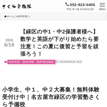
052-623-0455
平日 月〜金 15:00-21:00
MENU
ホーム
内申対策
【緑区の中1・中2保護者様へ】
数学と英語が下がり始めたら要
2026
6/19
注意！この夏に復習と予習を頑
張ろう！
2026年6月19日
内申対策
無料体験
無料個別相談
小学生、中１、中２大募集！無料体験
受付け中｜名古屋市緑区の学習塾さく
ら予備校