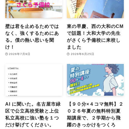
壁は君を止めるためでは
東の早慶、西の大和のCM
なく、強くするためにあ
で話題！大和大学の先生
る。僕の熱い思いを聞
がさくら予備校に来校し
け！
ました
2026年7月9日
2026年6月25日
AI に聞いた。名古屋市緑
【９０分×４コマ無料】２
区で公立高校受験と上位
０２６年夏の無料特別夏
私立高校に強い塾を１つ
期講座で、２学期から飛
だけ挙げてください。
躍のきっかけをつくろ