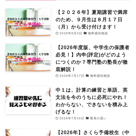
【２０２６年】夏期講習で満席
のため、９月生は８月１７日
（月）から受け付けます！
2026年8月3日
無料個別相談
【2026年度版、中学生の保護者
必見！】内申(評定)がどのよう
につくのか？専門塾の塾長が徹
底解説！
2026年7月17日
無料個別相談
中１は、計算の練習と単語、英
文法を今のうちに必死にやれ！
わからない、できないを積み上
げるな！
2026年7月16日
塾長の思い
【2026年】さくら予備校生（中