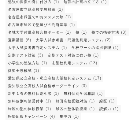
(1)
(1)
勉強の習慣の身に付け方
勉強の計画の立て方
(1)
名古屋市立緑高校受験対策
(1)
名古屋市緑区でAIおススメの塾
(1)
名古屋市緑区で塾選びの判断基準
(1)
(1)
(3)
名城大学付属高校合格ボーダー
塾
塾での指導方法
(6)
(2)
夏期講習
大学入試参考書・問題集判定システム
(1)
(1)
大学入試参考書判定システム
学校ワークの進捗管理
(3)
(1)
定期テスト対策
定期テスト対策に強い塾
(1)
(13)
小学生の勉強方法
志望校判定システム
(1)
愛知全県模試
(17)
愛知県公立高校・私立高校志望校判定システム
(3)
愛知県公立高校入試合格ボーダーライン
(1)
(1)
新中１春の無料個別相談
無料個別学習相談
(1)
(1)
(1)
無料個別相談受付中
熱田高校受験対策
緑区
(1)
(1)
(1)
緑区の塾の体験授業
緑区の塾体験授業
読解力
(4)
(1)
転塾応援キャンペーン
集中力