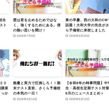
校生
壁は君を止めるためではな
東の早慶、西の大和のCM
スト
く、強くするためにある。僕
話題！大和大学の先生が
の熱い思いを聞け！
ら予備校に来校しました
2026年7月9日
2026年6月25日
２０
熱量と実力で圧倒しろ！！期
【令和8年の時事問題】中
期講座
末テスト直前、さくら予備校
生・高校生定期テスト対
きっか
の本気の一日！
6月のニュースまとめ＞
2026年6月14日
2026年6月10日