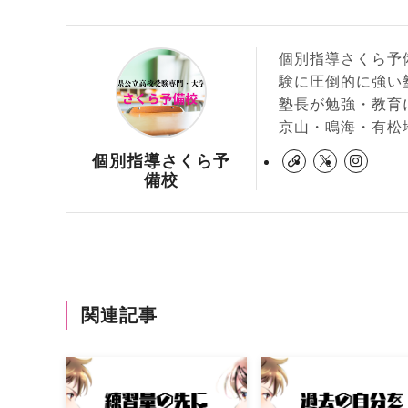
個別指導さくら予
験に圧倒的に強い
塾長が勉強・教育
京山・鳴海・有松
個別指導さくら予
備校
関連記事