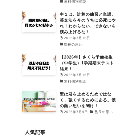
無料個別相談
中１は、計算の練習と単語、
英文法を今のうちに必死にや
れ！わからない、できないを
積み上げるな！
2026年7月16日
塾長の思い
【2026年】さくら予備校生
（中学生）1学期期末テスト
結果！
2026年7月15日
無料個別相談
壁は君を止めるためではな
く、強くするためにある。僕
の熱い思いを聞け！
2026年7月9日
塾長の思い
人気記事