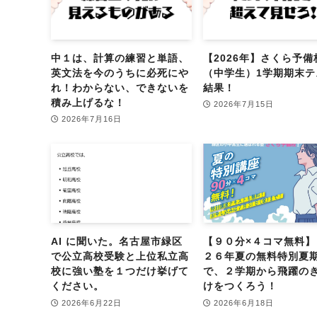
中１は、計算の練習と単語、
【2026年】さくら予備
英文法を今のうちに必死にや
（中学生）1学期期末テ
れ！わからない、できないを
結果！
積み上げるな！
2026年7月15日
2026年7月16日
AI に聞いた。名古屋市緑区
【９０分×４コマ無料】
で公立高校受験と上位私立高
２６年夏の無料特別夏
校に強い塾を１つだけ挙げて
で、２学期から飛躍の
ください。
けをつくろう！
2026年6月22日
2026年6月18日