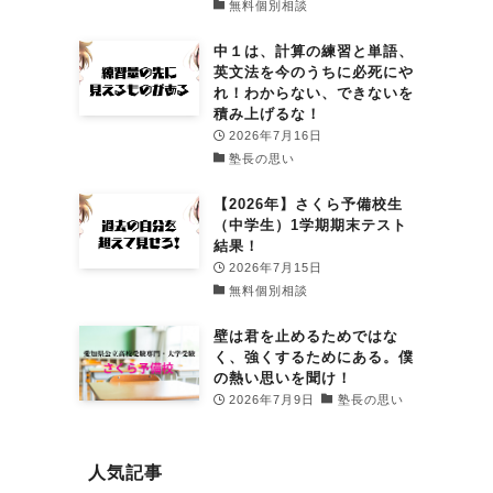
無料個別相談
中１は、計算の練習と単語、
英文法を今のうちに必死にや
れ！わからない、できないを
積み上げるな！
2026年7月16日
塾長の思い
【2026年】さくら予備校生
（中学生）1学期期末テスト
結果！
2026年7月15日
無料個別相談
壁は君を止めるためではな
く、強くするためにある。僕
の熱い思いを聞け！
2026年7月9日
塾長の思い
人気記事