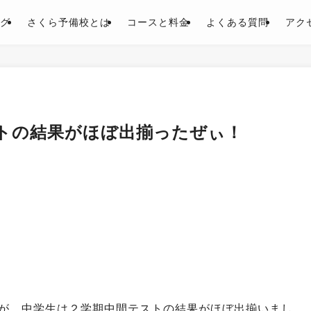
グ
さくら予備校とは
コースと料金
よくある質問
アク
トの結果がほぼ出揃ったぜぃ！
が、中学生は２学期中間テストの結果がほぼ出揃いまし