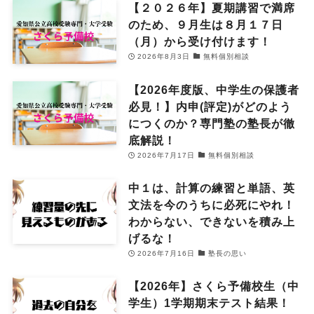
【２０２６年】夏期講習で満席
のため、９月生は８月１７日
（月）から受け付けます！
2026年8月3日
無料個別相談
【2026年度版、中学生の保護者
必見！】内申(評定)がどのよう
につくのか？専門塾の塾長が徹
底解説！
2026年7月17日
無料個別相談
中１は、計算の練習と単語、英
文法を今のうちに必死にやれ！
わからない、できないを積み上
げるな！
2026年7月16日
塾長の思い
【2026年】さくら予備校生（中
学生）1学期期末テスト結果！