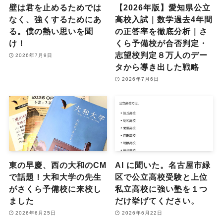
壁は君を止めるためでは
【2026年版】愛知県公立
なく、強くするためにあ
高校入試｜数学過去4年間
る。僕の熱い思いを聞
の正答率を徹底分析｜さ
け！
くら予備校が合否判定・
志望校判定８万人のデー
2026年7月9日
タから導き出した戦略
2026年7月6日
東の早慶、西の大和のCM
AI に聞いた。名古屋市緑
で話題！大和大学の先生
区で公立高校受験と上位
がさくら予備校に来校し
私立高校に強い塾を１つ
ました
だけ挙げてください。
2026年6月25日
2026年6月22日