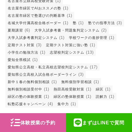
(1)
名古屋市立緑高校受験対策
(1)
名古屋市緑区でAIおススメの塾
(1)
名古屋市緑区で塾選びの判断基準
(1)
(1)
(3)
名城大学付属高校合格ボーダー
塾
塾での指導方法
(6)
(2)
夏期講習
大学入試参考書・問題集判定システム
(1)
(1)
大学入試参考書判定システム
学校ワークの進捗管理
(3)
(1)
定期テスト対策
定期テスト対策に強い塾
(1)
(13)
小学生の勉強方法
志望校判定システム
(1)
愛知全県模試
(17)
愛知県公立高校・私立高校志望校判定システム
(3)
愛知県公立高校入試合格ボーダーライン
(1)
(1)
新中１春の無料個別相談
無料個別学習相談
(1)
(1)
(1)
無料個別相談受付中
熱田高校受験対策
緑区
(1)
(1)
(1)
緑区の塾の体験授業
緑区の塾体験授業
読解力
(4)
(1)
転塾応援キャンペーン
集中力
体験授業の予約
まずはLINEで質問